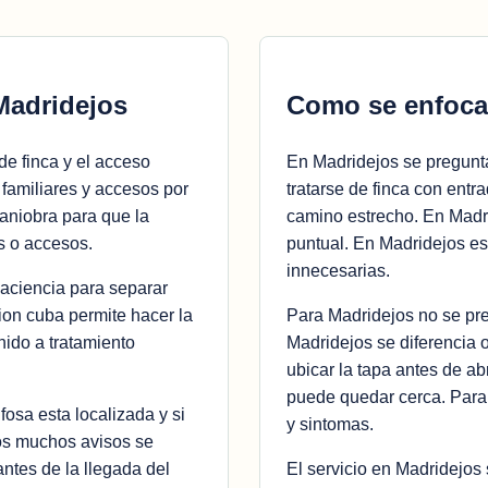
Madridejos
Como se enfoca
de finca y el acceso
En Madridejos se pregunta
 familiares y accesos por
tratarse de finca con entr
maniobra para que la
camino estrecho. En Madr
s o accesos.
puntual. En Madridejos es
innecesarias.
paciencia para separar
ion cuba permite hacer la
Para Madridejos no se pre
nido a tratamiento
Madridejos se diferencia o
ubicar la tapa antes de ab
puede quedar cerca. Para 
fosa esta localizada y si
y sintomas.
os muchos avisos se
antes de la llegada del
El servicio en Madridejos