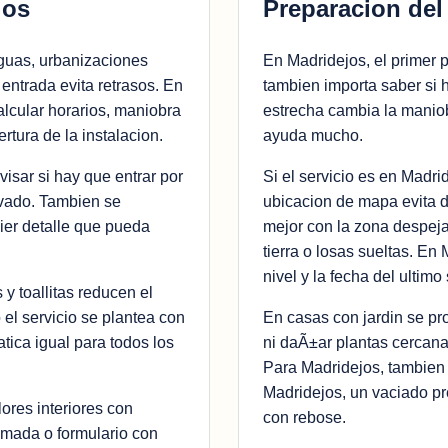
jos
Preparacion del
guas, urbanizaciones
En Madridejos, el primer p
entrada evita retrasos. En
tambien importa saber si 
alcular horarios, maniobra
estrecha cambia la maniob
rtura de la instalacion.
ayuda mucho.
isar si hay que entrar por
Si el servicio es en Madri
ivado. Tambien se
ubicacion de mapa evita 
uier detalle que pueda
mejor con la zona despeja
tierra o losas sueltas. En 
nivel y la fecha del ultimo 
 y toallitas reducen el
el servicio se plantea con
En casas con jardin se pr
tica igual para todos los
ni daÃ±ar plantas cercana
Para Madridejos, tambien
Madridejos, un vaciado pr
ores interiores con
con rebose.
lamada o formulario con