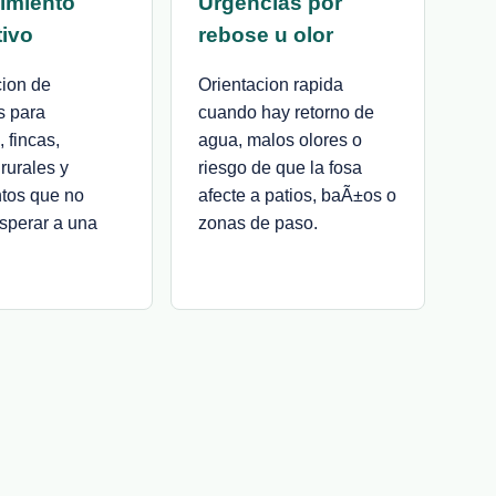
imiento
Urgencias por
tivo
rebose u olor
cion de
Orientacion rapida
s para
cuando hay retorno de
 fincas,
agua, malos olores o
rurales y
riesgo de que la fosa
ntos que no
afecte a patios, baÃ±os o
sperar a una
zonas de paso.