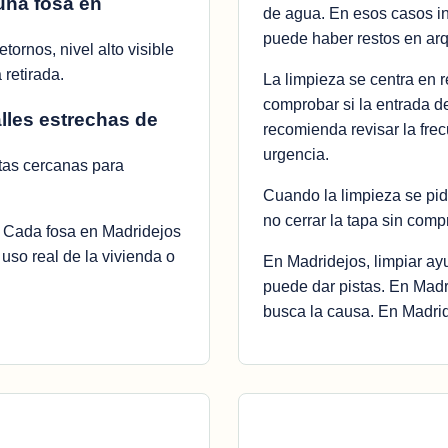
una fosa en
de agua. En esos casos in
puede haber restos en arqu
ornos, nivel alto visible
retirada.
La limpieza se centra en r
comprobar si la entrada de 
lles estrechas de
recomienda revisar la fre
urgencia.
tas cercanas para
Cuando la limpieza se pid
no cerrar la tapa sin comp
. Cada fosa en Madridejos
so real de la vivienda o
En Madridejos, limpiar ay
puede dar pistas. En Madr
busca la causa. En Madride