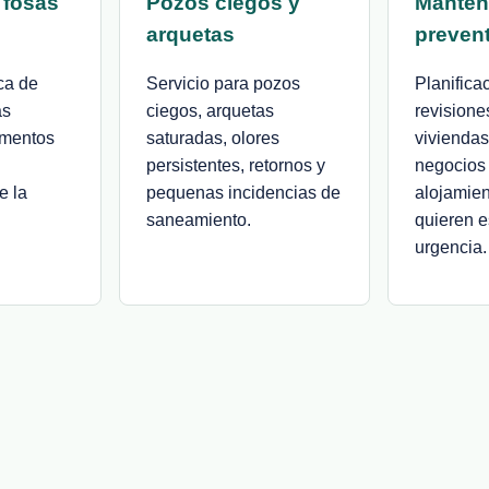
 fosas
Pozos ciegos y
Manten
arquetas
preven
ca de
Servicio para pozos
Planifica
as
ciegos, arquetas
revisione
imentos
saturadas, olores
viviendas,
persistentes, retornos y
negocios 
e la
pequenas incidencias de
alojamie
saneamiento.
quieren e
urgencia.