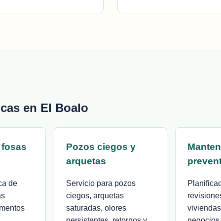
icas en El Boalo
 fosas
Pozos ciegos y
Manten
arquetas
preven
ca de
Servicio para pozos
Planifica
as
ciegos, arquetas
revisione
imentos
saturadas, olores
viviendas,
persistentes, retornos y
negocios 