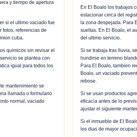
uera y tiempo de apertura
En El Boalo los trabajos
estacionar cerca del regis
r si el ultimo vaciado fue
la zona despejada. Para El
 fotos, referencias de
sueltas. En El Boalo, el av
amion cuba.
del ultimo servicio.
os quimicos sin revisar el
Si se trabaja tras lluvia
 servicio se plantea con
hundirse en terreno bland
tica igual para todos los
Para El Boalo, tambien r
Boalo, un vaciado prevent
rebose.
nte mantenimiento se
una llamada o formulario
Si se usan productos agres
ento normal, vaciado
eficacia antes de lo previ
ajustar el siguiente mante
Si el inmueble de El Boal
los dias de mayor ocupacio