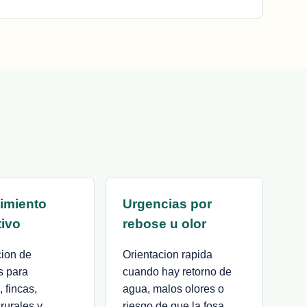
imiento
Urgencias por
tivo
rebose u olor
cion de
Orientacion rapida
s para
cuando hay retorno de
 fincas,
agua, malos olores o
rurales y
riesgo de que la fosa